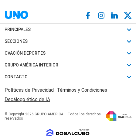
PRINCIPALES
Últimas Noticias
SECCIONES
Política
Horóscopo
OVACIÓN DEPORTES
Sociedad
Motores
Fútbol
GRUPO AMÉRICA INTERIOR
Policiales
Recetas
Mundial
Canal 7 en Vivo
CONTACTO
Judiciales
Trucos caseros
Automovilismo
Radio Nihuil
Acerca de Nosotros
Economia
Políticas de Privacidad
Términos y Condiciones
Series y Películas
Rugby
FM UNA
Contactanos
Decálogo ético de IA
Edictos y Solicitadas
Tenis
Radio Brava
Newsletter
Básquet
© Copyright 2026 GRUPO AMERICA – Todos los derechos
San Juan 8
reservados
Boxeo
Fuera de Juego