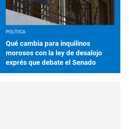
POLÍTICA
Qué cambia para inquilinos
morosos con la ley de desalojo
exprés que debate el Senado