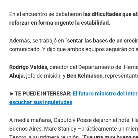
En el encuentro se debatieron
las dificultades que a
reforzar en forma urgente la estabilidad
.
Además, se trabajó en "
sentar las bases de un crec
comunicado. Y dijo que ambos equipos seguirán col
Rodrigo Valdés,
director del Departamento del Hemis
Ahuja,
jefe de misión; y
Ben Kelmason,
representante
►TE PUEDE INTERESAR:
El futuro ministro del Int
escuchar sus inquietudes
A media mañana, Caputo y Posse dejaron el hotel H
Buenos Aires, Marc Stanley –prácticamente un miemb
Tesoro, a su primera reunión. “
Fue una muy buena re