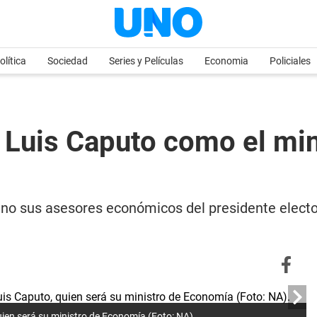
olítica
Sociedad
Series y Películas
Economia
Policiales
a Luis Caputo como el mi
o sus asesores económicos del presidente electo y
uien será su ministro de Economía (Foto: NA).