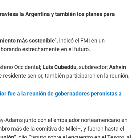
traviesa la Argentina
y también los planes para
imiento más sostenible
", indicó el FMI en un
aborando estrechamente en el futuro.
ferio Occidental;
Luis Cubeddu,
subdirector;
Ashvin
 residente senior, también participaron en la reunión.
erior fue a la reunión de gobernadores peronistas a
ay-Adams junto con el embajador norteamericano en
ro más de la comitiva de Milei–, y fueron hasta el
unión”
, dijo Caputo sobre el encuentro en el Tesoro, al