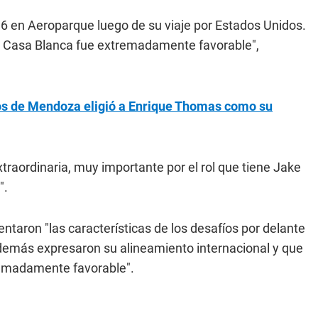
s 6 en Aeroparque luego de su viaje por Estados Unidos.
a Casa Blanca fue extremadamente favorable",
os de Mendoza eligió a Enrique Thomas como su
xtraordinaria, muy importante por el rol que tiene Jake
".
entaron "las características de los desafíos por delante
además expresaron su alineamiento internacional y que
remadamente favorable".