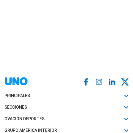
PRINCIPALES
Últimas Noticias
SECCIONES
Política
Horóscopo
OVACIÓN DEPORTES
Sociedad
Motores
Fútbol
GRUPO AMÉRICA INTERIOR