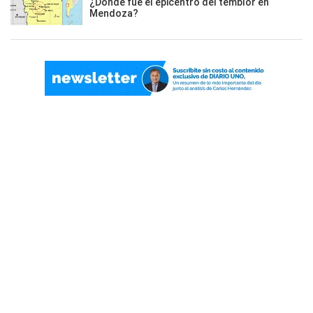
¿Dónde fue el epicentro del temblor en
Mendoza?