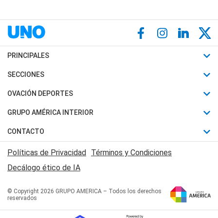
PRINCIPALES
Últimas Noticias
SECCIONES
Política
Horóscopo
OVACIÓN DEPORTES
Sociedad
Motores
Fútbol
GRUPO AMÉRICA INTERIOR
Policiales
Recetas
Mundial
Canal 7 en Vivo
CONTACTO
Judiciales
Trucos caseros
Automovilismo
Radio Nihuil
Acerca de Nosotros
Economia
Políticas de Privacidad
Términos y Condiciones
Series y Películas
Rugby
FM UNA
Contactanos
Decálogo ético de IA
Edictos y Solicitadas
Tenis
Radio Brava
Newsletter
Básquet
© Copyright 2026 GRUPO AMERICA – Todos los derechos
San Juan 8
reservados
Boxeo