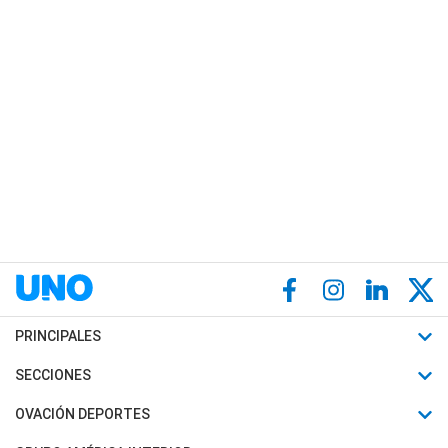
PRINCIPALES
Últimas Noticias
SECCIONES
Política
Horóscopo
OVACIÓN DEPORTES
Sociedad
Motores