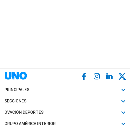
PRINCIPALES
Últimas Noticias
SECCIONES
Política
Horóscopo
OVACIÓN DEPORTES
Sociedad
Motores
Fútbol
GRUPO AMÉRICA INTERIOR
Policiales