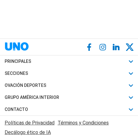
PRINCIPALES
Últimas Noticias
SECCIONES
Política
Horóscopo
OVACIÓN DEPORTES
Sociedad
Motores
Fútbol
GRUPO AMÉRICA INTERIOR
Policiales
Recetas
Mundial
Canal 7 en Vivo
CONTACTO
Judiciales
Trucos caseros
Automovilismo
Radio Nihuil
Acerca de Nosotros
Economia
Políticas de Privacidad
Términos y Condiciones
Series y Películas
Rugby
FM UNA
Contactanos
Decálogo ético de IA
Edictos y Solicitadas
Tenis