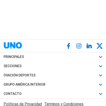
PRINCIPALES
Últimas Noticias
SECCIONES
Política
Horóscopo
OVACIÓN DEPORTES
Sociedad
Motores
Fútbol
GRUPO AMÉRICA INTERIOR
Policiales
Recetas
Mundial
Canal 7 en Vivo
CONTACTO
Judiciales
Trucos caseros
Automovilismo
Radio Nihuil
Acerca de Nosotros
Economia
Políticas de Privacidad
Términos y Condiciones
Series y Películas