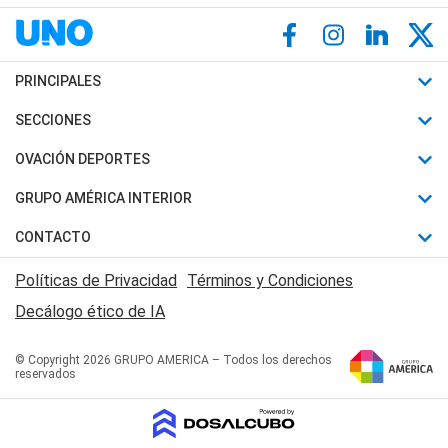
PRINCIPALES
Últimas Noticias
SECCIONES
Política
Horóscopo
OVACIÓN DEPORTES
Sociedad
Motores
Fútbol
GRUPO AMÉRICA INTERIOR
Policiales
Recetas
Mundial
Canal 7 en Vivo
CONTACTO
Judiciales
Trucos caseros
Automovilismo
Radio Nihuil
Acerca de Nosotros
Economia
Políticas de Privacidad
Términos y Condiciones
Series y Películas
Rugby
FM UNA
Contactanos
Decálogo ético de IA
Edictos y Solicitadas
Tenis
Radio Brava
Newsletter
Básquet
© Copyright 2026 GRUPO AMERICA – Todos los derechos
San Juan 8
reservados
Boxeo
Fuera de Juego