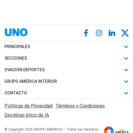
PRINCIPALES
Últimas Noticias
SECCIONES
Política
Horóscopo
OVACIÓN DEPORTES
Sociedad
Motores
Fútbol
GRUPO AMÉRICA INTERIOR
Policiales
Recetas
Mundial
Canal 7 en Vivo
CONTACTO
Judiciales
Trucos caseros
Automovilismo
Radio Nihuil
Acerca de Nosotros
Economia
Políticas de Privacidad
Términos y Condiciones
Series y Películas
Rugby
FM UNA
Contactanos
Decálogo ético de IA
Edictos y Solicitadas
Tenis
Radio Brava
Newsletter
Básquet
© Copyright 2026 GRUPO AMERICA – Todos los derechos
San Juan 8