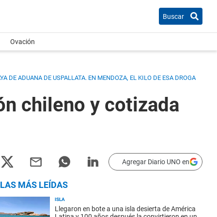
Buscar
Ovación
AYA DE ADUANA DE USPALLATA.
EN MENDOZA, EL KILO DE ESA DROGA
n chileno y cotizada
Agregar Diario UNO en
LAS MÁS LEÍDAS
ISLA
Llegaron en bote a una isla desierta de América
Latina y 100 años después la convirtieron en un