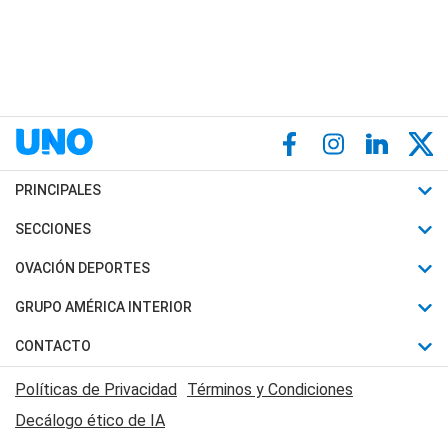
PRINCIPALES
Últimas Noticias
SECCIONES
Política
Horóscopo
OVACIÓN DEPORTES
Sociedad
Motores
Fútbol
GRUPO AMÉRICA INTERIOR
Policiales
Recetas
Mundial
Canal 7 en Vivo
CONTACTO
Judiciales
Trucos caseros
Automovilismo
Radio Nihuil
Acerca de Nosotros
Economia
Políticas de Privacidad
Términos y Condiciones
Series y Películas
Rugby
FM UNA
Contactanos
Decálogo ético de IA
Edictos y Solicitadas
Tenis
Radio Brava