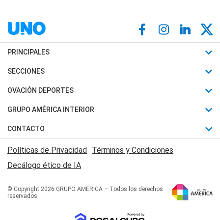
PRINCIPALES
Últimas Noticias
SECCIONES
Política
Horóscopo
OVACIÓN DEPORTES
Sociedad
Motores
Fútbol
GRUPO AMÉRICA INTERIOR
Policiales
Recetas
Mundial
Canal 7 en Vivo
CONTACTO
Judiciales
Trucos caseros
Automovilismo
Radio Nihuil
Acerca de Nosotros
Economia
Políticas de Privacidad
Términos y Condiciones
Series y Películas
Rugby
FM UNA
Contactanos
Decálogo ético de IA
Edictos y Solicitadas
Tenis
Radio Brava
Newsletter
Básquet
© Copyright 2026 GRUPO AMERICA – Todos los derechos
San Juan 8
reservados
Boxeo
Fuera de Juego