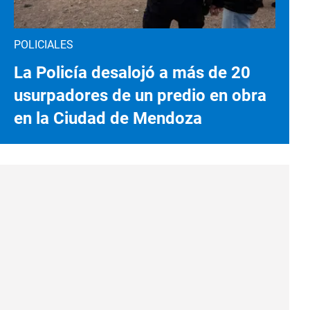
POLICIALES
La Policía desalojó a más de 20
usurpadores de un predio en obra
en la Ciudad de Mendoza