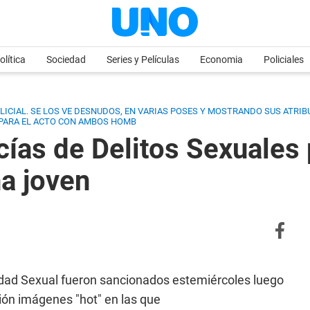
olítica
Sociedad
Series y Películas
Economia
Policiales
CIAL. SE LOS VE DESNUDOS, EN VARIAS POSES Y MOSTRANDO SUS ATRIBU
 PARA EL ACTO CON AMBOS HOMB
ías de Delitos Sexuales p
na joven
gridad Sexual fueron sancionados estemiércoles luego
ión imágenes "hot" en las que