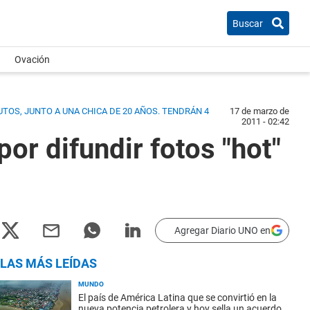
Buscar
Ovación
TOS, JUNTO A UNA CHICA DE 20 AÑOS. TENDRÁN 4
17 de marzo de
2011 - 02:42
or difundir fotos "hot"
Agregar Diario UNO en
LAS MÁS LEÍDAS
MUNDO
El país de América Latina que se convirtió en la
nueva potencia petrolera y hoy sella un acuerdo