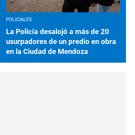
POLICIALES
La Policía desalojó a más de 20
usurpadores de un predio en obra
en la Ciudad de Mendoza