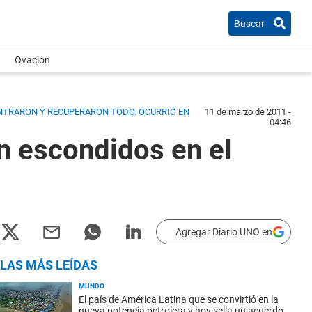
Buscar
Ovación
ONTRARON Y RECUPERARON TODO. OCURRIÓ EN
11 de marzo de 2011 -
04:46
an escondidos en el
Agregar Diario UNO en
LAS MÁS LEÍDAS
MUNDO
El país de América Latina que se convirtió en la
nueva potencia petrolera y hoy sella un acuerdo