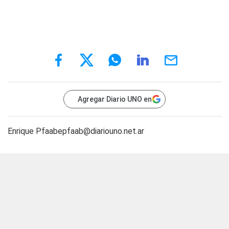
Agregar Diario UNO en
Enrique
Pfaabepfaab@diariouno.net.ar