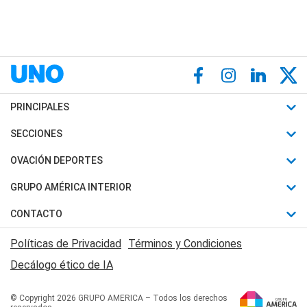
PRINCIPALES
Últimas Noticias
SECCIONES
Política
Horóscopo
OVACIÓN DEPORTES
Sociedad
Motores
Fútbol
GRUPO AMÉRICA INTERIOR
Policiales
Recetas
Mundial
Canal 7 en Vivo
CONTACTO
Judiciales
Trucos caseros
Automovilismo
Radio Nihuil
Acerca de Nosotros
Economia
Políticas de Privacidad
Términos y Condiciones
Series y Películas
Rugby
FM UNA
Contactanos
Decálogo ético de IA
Edictos y Solicitadas
Tenis
Radio Brava
Newsletter
Básquet
© Copyright 2026 GRUPO AMERICA – Todos los derechos
San Juan 8