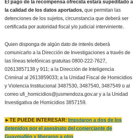
El pago de la recompensa ofrecida estará supeditado a
la calidad de los datos aportados,
que permitan las
detenciones de los sujetos, circunstancia que deberá ser
certificada por autoridad fiscal y/o judicial interviniente.
Quien disponga de algún dato de interés deberá
comunicarlo a la Dirección de Investigaciones a través de
las líneas telefónicas gratuitas 0800-222-7627,
02613857138 y 911; a la Dirección de Inteligencia
Criminal al 2613859033; a la Unidad Fiscal de Homicidios
y Violencia Institucional 3487530, 3487540, 3487549 o al
correo ufi_homicidios@jusmendoza.gov.ar y a la Unidad
Investigativa de Homicidios 3857159.
►TE PUEDE INTERESAR:
Imputaron a dos de los
detenidos por el asesinato del comerciante de
Guaymallén y liberaron a otro