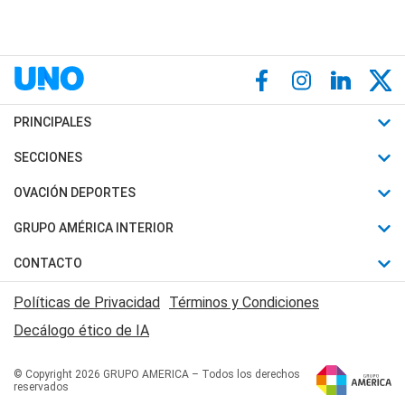
PRINCIPALES
Últimas Noticias
SECCIONES
Política
Horóscopo
OVACIÓN DEPORTES
Sociedad
Motores
Fútbol
GRUPO AMÉRICA INTERIOR
Policiales
Recetas
Mundial
Canal 7 en Vivo
CONTACTO
Judiciales
Trucos caseros
Automovilismo
Radio Nihuil
Acerca de Nosotros
Economia
Políticas de Privacidad
Términos y Condiciones
Series y Películas
Rugby
FM UNA
Contactanos
Decálogo ético de IA
Edictos y Solicitadas
Tenis
Radio Brava
Newsletter
Básquet
© Copyright 2026 GRUPO AMERICA – Todos los derechos
San Juan 8
reservados
Boxeo