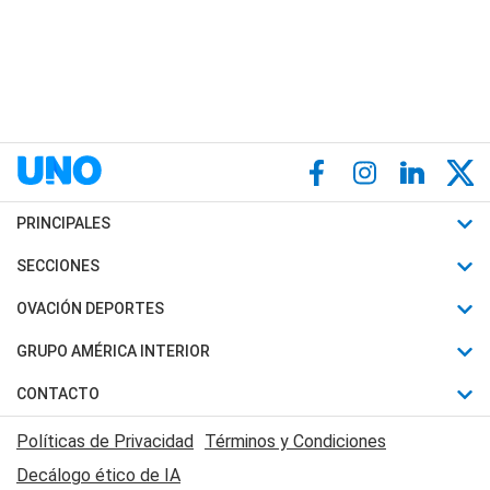
PRINCIPALES
Últimas Noticias
SECCIONES
Política
Horóscopo
OVACIÓN DEPORTES
Sociedad
Motores
Fútbol
GRUPO AMÉRICA INTERIOR
Policiales
Recetas
Mundial
Canal 7 en Vivo
CONTACTO
Judiciales
Trucos caseros
Automovilismo
Radio Nihuil
Acerca de Nosotros
Economia
Políticas de Privacidad
Términos y Condiciones
Series y Películas
Rugby
FM UNA
Contactanos
Decálogo ético de IA
Edictos y Solicitadas