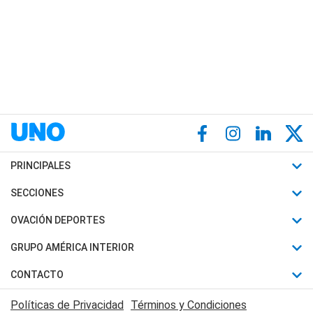
PRINCIPALES
Últimas Noticias
SECCIONES
Política
Horóscopo
OVACIÓN DEPORTES
Sociedad
Motores
Fútbol
GRUPO AMÉRICA INTERIOR
Policiales
Recetas
Mundial
Canal 7 en Vivo
CONTACTO
Judiciales
Trucos caseros
Automovilismo
Radio Nihuil
Acerca de Nosotros
Economia
Políticas de Privacidad
Términos y Condiciones
Series y Películas