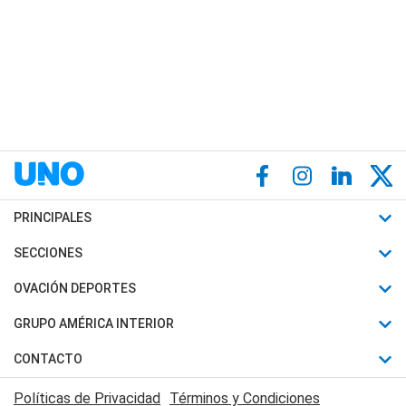
PRINCIPALES
Últimas Noticias
SECCIONES
Política
Horóscopo
OVACIÓN DEPORTES
Sociedad
Motores
Fútbol
GRUPO AMÉRICA INTERIOR
Policiales
Recetas
Mundial
Canal 7 en Vivo
CONTACTO
Judiciales
Trucos caseros
Automovilismo
Radio Nihuil
Acerca de Nosotros
Economia
Políticas de Privacidad
Términos y Condiciones
Series y Películas