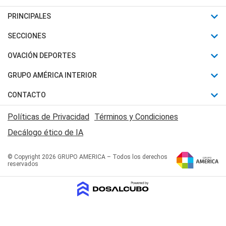
PRINCIPALES
Últimas Noticias
SECCIONES
Política
Horóscopo
OVACIÓN DEPORTES
Sociedad
Motores
Fútbol
GRUPO AMÉRICA INTERIOR
Policiales
Recetas
Mundial
Canal 7 en Vivo
CONTACTO
Judiciales
Trucos caseros
Automovilismo
Radio Nihuil
Acerca de Nosotros
Economia
Políticas de Privacidad
Términos y Condiciones
Series y Películas
Rugby
FM UNA
Contactanos
Decálogo ético de IA
Edictos y Solicitadas
Tenis
Radio Brava
Newsletter
Básquet
© Copyright 2026 GRUPO AMERICA – Todos los derechos
San Juan 8
reservados
Boxeo
Fuera de Juego
Polideportivo