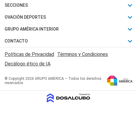
Últimas Noticias
SECCIONES
Política
Horóscopo
OVACIÓN DEPORTES
Sociedad
Motores
Fútbol
GRUPO AMÉRICA INTERIOR
Policiales
Recetas
Mundial
Canal 7 en Vivo
CONTACTO
Judiciales
Trucos caseros
Automovilismo
Radio Nihuil
Acerca de Nosotros
Economia
Políticas de Privacidad
Términos y Condiciones
Series y Películas
Rugby
FM UNA
Contactanos
Decálogo ético de IA
Edictos y Solicitadas
Tenis
Radio Brava
Newsletter
Básquet
© Copyright 2026 GRUPO AMERICA – Todos los derechos
San Juan 8
reservados
Boxeo
Fuera de Juego
Polideportivo