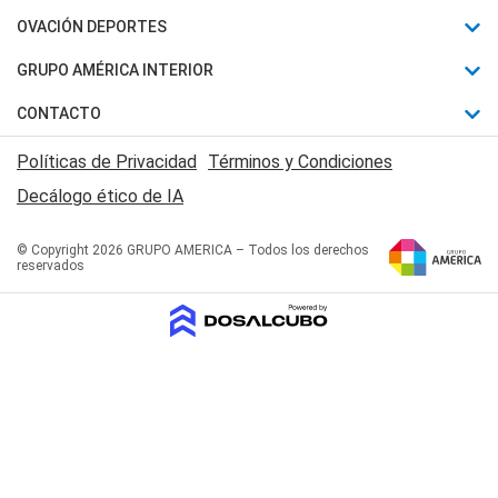
Política
Horóscopo
OVACIÓN DEPORTES
Sociedad
Motores
Fútbol
GRUPO AMÉRICA INTERIOR
Policiales
Recetas
Mundial
Canal 7 en Vivo
CONTACTO
Judiciales
Trucos caseros
Automovilismo
Radio Nihuil
Acerca de Nosotros
Economia
Políticas de Privacidad
Términos y Condiciones
Series y Películas
Rugby
FM UNA
Contactanos
Decálogo ético de IA
Edictos y Solicitadas
Tenis
Radio Brava
Newsletter
Básquet
© Copyright 2026 GRUPO AMERICA – Todos los derechos
San Juan 8
reservados
Boxeo
Fuera de Juego
Polideportivo