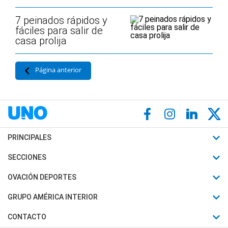
7 peinados rápidos y
fáciles para salir de
casa prolija
Página anterior
PRINCIPALES
Últimas Noticias
SECCIONES
Política
Horóscopo
OVACIÓN DEPORTES
Sociedad
Motores
Fútbol
GRUPO AMÉRICA INTERIOR
Policiales
Recetas
Mundial
Canal 7 en Vivo
CONTACTO
Judiciales
Trucos caseros