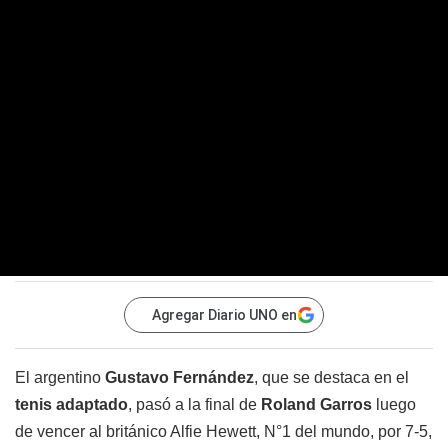
Agregar Diario UNO en
El argentino
Gustavo Fernández
, que se destaca en el
tenis adaptado
, pasó a la final de
Roland Garros
luego
de vencer al británico Alfie Hewett, N°1 del mundo, por 7-5,