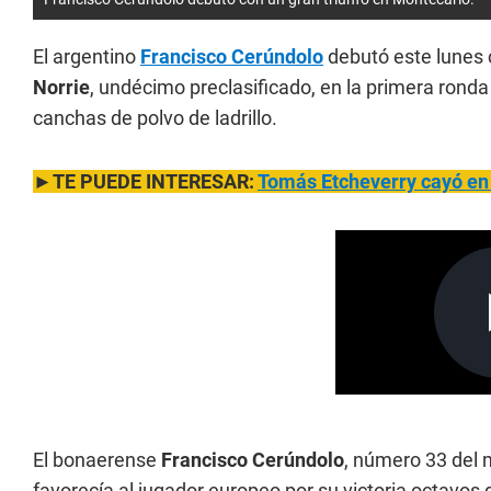
El argentino
Francisco Cerúndolo
debutó este lunes c
Norrie
, undécimo preclasificado, en la primera ronda
canchas de polvo de ladrillo.
►TE PUEDE INTERESAR:
Tomás Etcheverry cayó en 
El bonaerense
Francisco Cerúndolo
, número 33 del 
favorecía al jugador europeo por su victoria octavos 