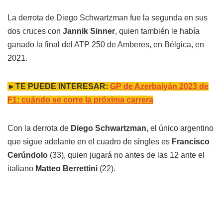
La derrota de Diego Schwartzman fue la segunda en sus
dos cruces con
Jannik Sinner
, quien también le había
ganado la final del ATP 250 de Amberes, en Bélgica, en
2021.
►TE PUEDE INTERESAR:
GP de Azerbaiyán 2023 de
F1: cuándo se corre la próxima carrera
Con la derrota de
Diego Schwartzman
, el único argentino
que sigue adelante en el cuadro de singles es
Francisco
Cerúndolo
(33), quien jugará no antes de las 12 ante el
italiano
Matteo Berrettini
(22).