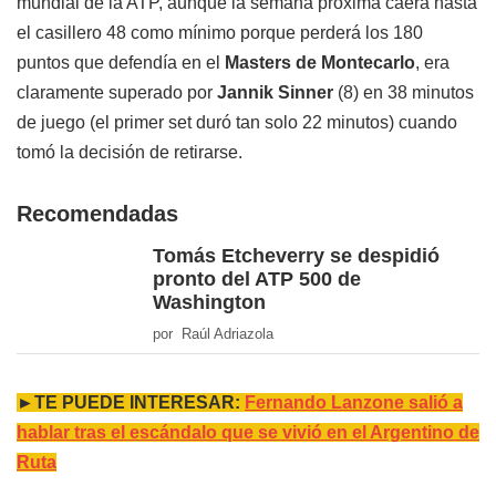
mundial de la ATP, aunque la semana próxima caerá hasta
el casillero 48 como mínimo porque perderá los 180
puntos que defendía en el
Masters de Montecarlo
, era
claramente superado por
Jannik Sinner
(8) en 38 minutos
de juego (el primer set duró tan solo 22 minutos) cuando
tomó la decisión de retirarse.
Recomendadas
Tomás Etcheverry se despidió
pronto del ATP 500 de
Washington
por Raúl Adriazola
►TE PUEDE INTERESAR:
Fernando Lanzone salió a
hablar tras el escándalo que se vivió en el Argentino de
Ruta