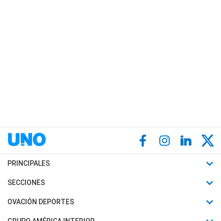
PRINCIPALES
Últimas Noticias
SECCIONES
Política
Horóscopo
OVACIÓN DEPORTES
Sociedad
Motores
Fútbol