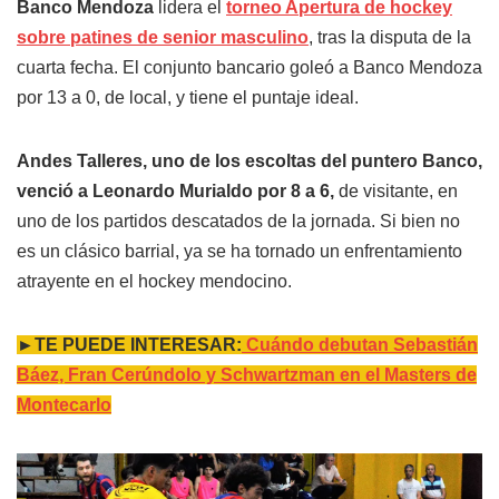
Banco Mendoza
lidera el
torneo Apertura de hockey
sobre patines de senior masculino
, tras la disputa de la
cuarta fecha. El conjunto bancario goleó a Banco Mendoza
por 13 a 0, de local, y tiene el puntaje ideal.
Andes Talleres, uno de los escoltas del puntero Banco,
venció a Leonardo Murialdo por 8 a 6,
de visitante, en
uno de los partidos descatados de la jornada. Si bien no
es un clásico barrial, ya se ha tornado un enfrentamiento
atrayente en el hockey mendocino.
►TE PUEDE INTERESAR:
Cuándo debutan Sebastián
Báez, Fran Cerúndolo y Schwartzman en el Masters de
Montecarlo