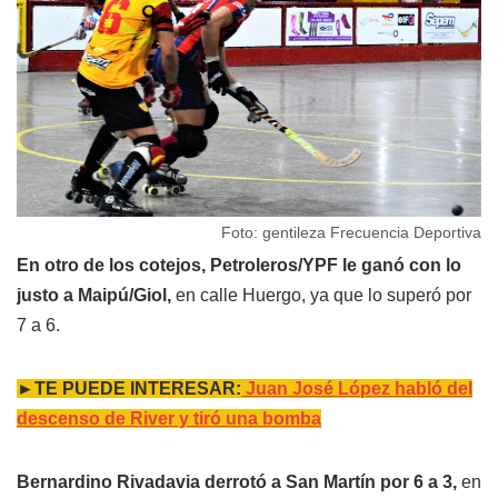
Foto: gentileza Frecuencia Deportiva
En otro de los cotejos, Petroleros/YPF le ganó con lo
justo a Maipú/Giol,
en calle Huergo, ya que lo superó por
7 a 6.
►TE PUEDE INTERESAR:
Juan José López habló del
descenso de River y tiró una bomba
Bernardino Rivadavia derrotó a San Martín por 6 a 3,
en