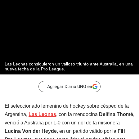
Las Leonas consiguieron un valioso triunfo ante Australia, en una
nueva fecha de la Pro League.
Agregar Diario UNO en
El seleccionado femenino de hockey sobre césped de la
Argentina,
Las Leonas
, con la mendocina
Delfina Thomé
,
venció a Australia por 1-0 con un gol de la misionera
Lucina Von der Heyde
, en un partido válido por la
FIH