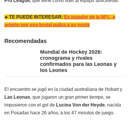
Pro League,
que tiene como líder al equipo albiceleste.
►TE PUEDE INTERESAR:
Ex jugador de la NFL, a
prisión por una brutal paliza a su novia
Recomendadas
Mundial de Hockey 2026:
cronograma y rivales
confirmados para las Leonas y
los Leones
El encuentro se jugó en la ciudad australiana de Hobart y
Las Leonas
, que jugaron un gran primer tiempo, se
impusieron con el gol de
Lucina Von der Heyde
, nacida
en Posadas hace 26 años, a los 47 minutos de juego.