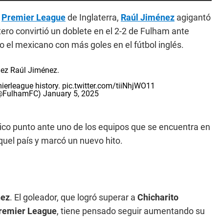
a
Premier League
de Inglaterra,
Raúl Jiménez
agigantó
tero convirtió un doblete en el 2-2 de Fulham ante
 el mexicano con más goles en el fútbol inglés.
ez Raúl Jiménez.
ierleague
history.
pic.twitter.com/tiiNhjWO11
(@FulhamFC)
January 5, 2025
ico punto ante uno de los equipos que se encuentra en
quel país y marcó un nuevo hito.
nez
. El goleador, que logró superar a
Chicharito
remier League
, tiene pensado seguir aumentando su