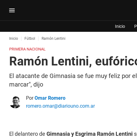
Inicio
P
Inicio
Fútbol
Ramón Lentini
PRIMERA NACIONAL
Ramón Lentini, eufórico
El atacante de Gimnasia se fue muy feliz por e
marcar", dijo
Por
Omar Romero
romero.omar@diariouno.com.ar
El delantero de
Gimnasia y Esgrima Ramón Lentini
s