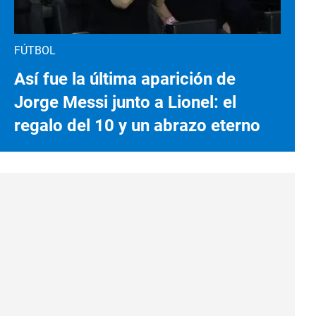
FÚTBOL
Así fue la última aparición de
Jorge Messi junto a Lionel: el
regalo del 10 y un abrazo eterno