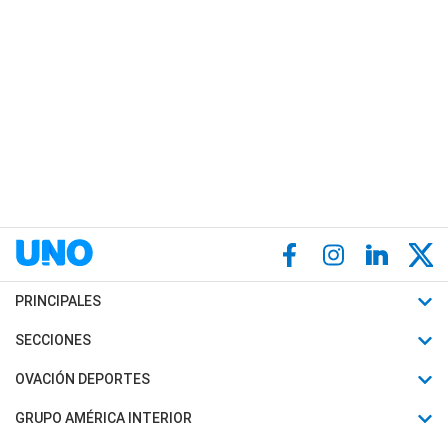
PRINCIPALES
Últimas Noticias
SECCIONES
Política
Horóscopo
OVACIÓN DEPORTES
Sociedad
Motores
Fútbol
GRUPO AMÉRICA INTERIOR
Policiales
Recetas