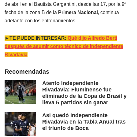
de abril en el Bautista Gargantini, desde las 17, por la 9ª
fecha de la zona B de la
Primera Nacional
, continúa
adelante con los entrenamientos.
►TE PUEDE INTERESAR:
Qué dijo Alfredo Berti
después de asumir como técnico de Independiente
Rivadavia
Recomendadas
Atento Independiente
Rivadavia: Fluminense fue
eliminado de la Copa de Brasil y
lleva 5 partidos sin ganar
Así quedó Independiente
Rivadavia en la Tabla Anual tras
el triunfo de Boca