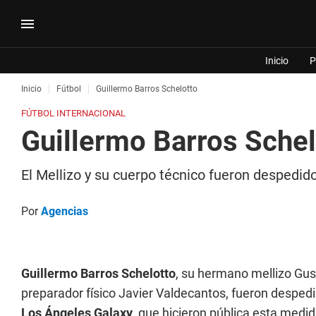
Inicio
P
Inicio
Fútbol
Guillermo Barros Schelotto
FÚTBOL INTERNACIONAL
Guillermo Barros Schel
El Mellizo y su cuerpo técnico fueron despedid
Por
Agencias
Guillermo Barros Schelotto
, su hermano mellizo Gust
preparador físico Javier Valdecantos, fueron despedi
Los Ángeles Galaxy
, que hicieron pública esta medid