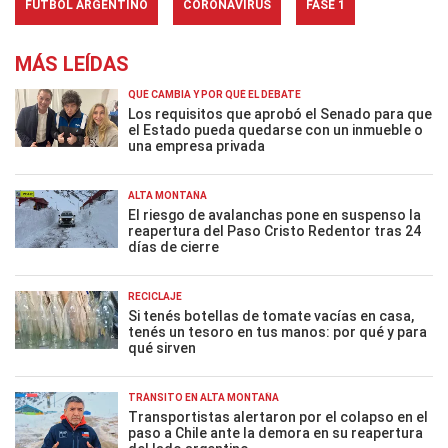
FÚTBOL ARGENTINO
CORONAVIRUS
FASE 1
MÁS LEÍDAS
QUÉ CAMBIA Y POR QUÉ EL DEBATE
Los requisitos que aprobó el Senado para que
el Estado pueda quedarse con un inmueble o
una empresa privada
ALTA MONTAÑA
El riesgo de avalanchas pone en suspenso la
reapertura del Paso Cristo Redentor tras 24
días de cierre
RECICLAJE
Si tenés botellas de tomate vacías en casa,
tenés un tesoro en tus manos: por qué y para
qué sirven
TRÁNSITO EN ALTA MONTAÑA
Transportistas alertaron por el colapso en el
paso a Chile ante la demora en su reapertura