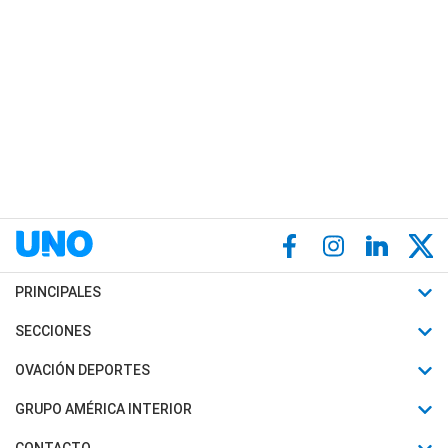
PRINCIPALES
Últimas Noticias
SECCIONES
Política
Horóscopo
OVACIÓN DEPORTES
Sociedad
Motores
Fútbol
GRUPO AMÉRICA INTERIOR
Policiales
Recetas
Mundial
Canal 7 en Vivo