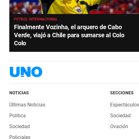
FÚTBOL INTERNACIONAL
Finalmente Vozinha, el arquero de Cabo
Verde, viajó a Chile para sumarse al Colo
Colo
NOTICIAS
SECCIONES
Últimas Noticias
Espectáculo
Política
Sociedad
Sociedad
Ovación
Policiales