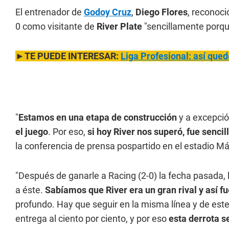
El entrenador de
Godoy Cruz
,
Diego Flores
, reconoci
0 como visitante de
River Plate
"sencillamente porque
►TE PUEDE INTERESAR:
Liga Profesional: así qued
"
Estamos en una etapa de construcción
y a excepció
el juego
. Por eso,
si hoy River nos superó, fue senc
la conferencia de prensa pospartido en el estadio 
"Después de ganarle a Racing (2-0) la fecha pasada,
a éste.
Sabíamos que River era un gran rival y así f
profundo. Hay que seguir en la misma línea y de est
entrega al ciento por ciento, y por eso
esta derrota s