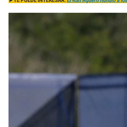
►TE PUEDE INTERESAR:
El Kun Agüero hundió a los