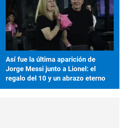
Así fue la última aparición de
Jorge Messi junto a Lionel: el
regalo del 10 y un abrazo eterno