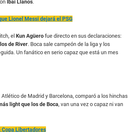
con
Ibai Llanos
.
que Lionel Messi dejará el PSG
tch, el
Kun Agüero
fue directo en sus declaraciones:
los de River
. Boca sale campeón de la liga y los
guida. Un fanático en serio capaz que está un mes
 Atlético de Madrid y Barcelona, comparó a los hinchas
más light que los de Boca
, van una vez o capaz ni van
a Copa Libertadores