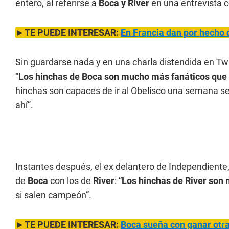
entero, al referirse a
Boca y River
en una entrevista 
►TE PUEDE INTERESAR:
En Francia dan por hecho 
Sin guardarse nada y en una charla distendida en Twi
“
Los hinchas de Boca son mucho más fanáticos que 
hinchas son capaces de ir al Obelisco una semana se
ahí”.
Instantes después, el ex delantero de Independiente,
de
Boca
con los de
River
: “
Los hinchas de River son 
si salen campeón”.
►TE PUEDE INTERESAR:
Boca sueña con ganar otr