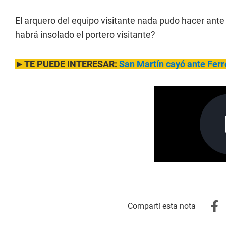
El arquero del equipo visitante nada pudo hacer ante 
habrá insolado el portero visitante?
►TE PUEDE INTERESAR:
San Martín cayó ante Ferr