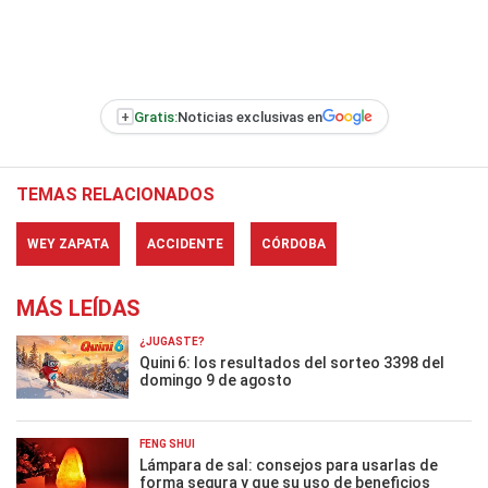
+
Gratis:
Noticias exclusivas en
TEMAS RELACIONADOS
WEY ZAPATA
ACCIDENTE
CÓRDOBA
MÁS LEÍDAS
¿JUGASTE?
Quini 6: los resultados del sorteo 3398 del
domingo 9 de agosto
FENG SHUI
Lámpara de sal: consejos para usarlas de
forma segura y que su uso de beneficios