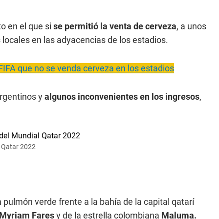
to en el que si
se permitió la venta de cerveza
, a unos
s locales en las adyacencias de los estadios.
FIFA que no se venda cerveza en los estadios
rgentinos y
algunos inconvenientes en los ingresos
,
al Qatar 2022
 pulmón verde frente a la bahía de la capital qatarí
Myriam Fares
y de la estrella colombiana
Maluma.