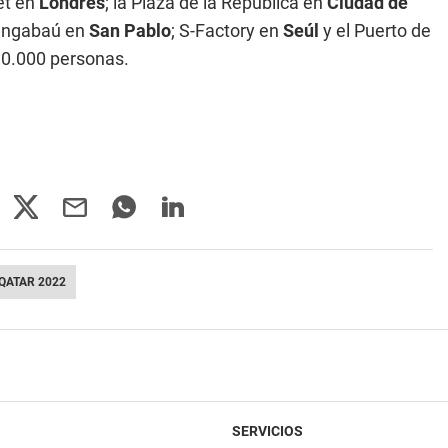
et en
Londres
; la Plaza de la República en
Ciudad de
ñangabaú en
San Pablo
; S-Factory en
Seúl
y el Puerto de
10.000 personas.
QATAR 2022
SERVICIOS