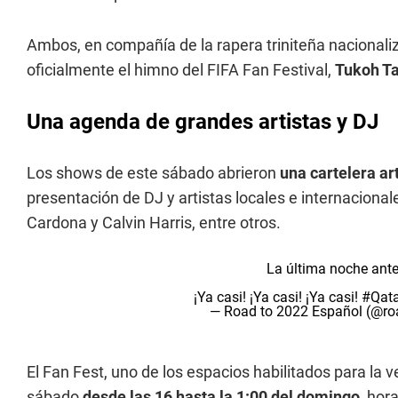
Ambos, en compañía de la rapera triniteña naciona
oficialmente el himno del FIFA Fan Festival,
Tukoh T
Una agenda de grandes artistas y DJ
Los shows de este sábado abrieron
una cartelera ar
presentación de DJ y artistas locales e internacional
Cardona y Calvin Harris, entre otros.
La última noche ant
¡Ya casi! ¡Ya casi! ¡Ya casi!
#Qat
— Road to 2022 Español (@r
El Fan Fest, uno de los espacios habilitados para la v
sábado
desde las 16 hasta la 1:00 del domingo
, hor