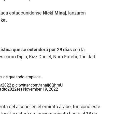
lizada estadounidense
Nicki Minaj,
lanzaron
aka.
tística que se extenderá por 29 días
con la
es como Diplo, Kizz Daniel, Nora Fatehi, Trinidad
es de que todo empiece.
ar2022
pic.twitter.com/anaij8QhmU
oadto2022es)
November 19, 2022
enta del alcohol en el emirato árabe, funcionó este
a local, y estará en funcionamiento hasta el 18 de