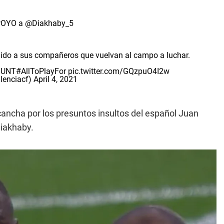
POYO a
@Diakhaby_5
pedido a sus compañeros que vuelvan al campo a luchar.
MUNT
#AllToPlayFor
pic.twitter.com/GQzpuO4I2w
lenciacf)
April 4, 2021
cancha por los presuntos insultos del español Juan
Diakhaby.