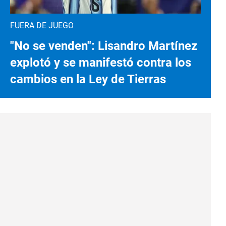
FUERA DE JUEGO
"No se venden": Lisandro Martínez
explotó y se manifestó contra los
cambios en la Ley de Tierras