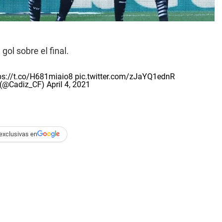
gol sobre el final.
ps://t.co/H681miaio8
pic.twitter.com/zJaYQ1ednR
l (@Cadiz_CF)
April 4, 2021
exclusivas en