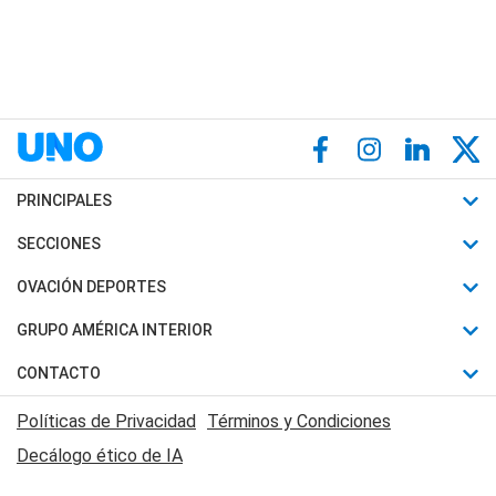
PRINCIPALES
Últimas Noticias
SECCIONES
Política
Horóscopo
OVACIÓN DEPORTES
Sociedad
Motores
Fútbol
GRUPO AMÉRICA INTERIOR
Policiales
Recetas
Mundial
Canal 7 en Vivo
CONTACTO
Judiciales
Trucos caseros
Automovilismo
Radio Nihuil
Acerca de Nosotros
Economia
Políticas de Privacidad
Términos y Condiciones
Series y Películas
Rugby
FM UNA
Contactanos
Decálogo ético de IA
Edictos y Solicitadas
Tenis
Radio Brava
Newsletter