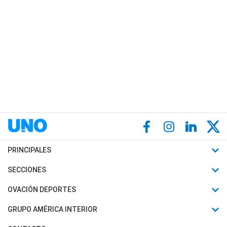
PRINCIPALES
Últimas Noticias
SECCIONES
Política
Horóscopo
OVACIÓN DEPORTES
Sociedad
Motores
Fútbol
GRUPO AMÉRICA INTERIOR
Policiales
Recetas
Mundial