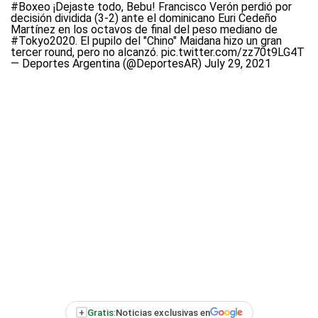
#Boxeo
¡Dejaste todo, Bebu! Francisco Verón perdió por
decisión dividida (3-2) ante el dominicano Euri Cedeño
Martínez en los octavos de final del peso mediano de
#Tokyo2020
. El pupilo del "Chino" Maidana hizo un gran
tercer round, pero no alcanzó.
pic.twitter.com/zz70t9LG4T
— Deportes Argentina (@DeportesAR)
July 29, 2021
+
Gratis:
Noticias exclusivas en