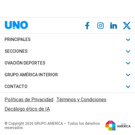
PRINCIPALES
Últimas Noticias
SECCIONES
Política
Horóscopo
OVACIÓN DEPORTES
Sociedad
Motores
Fútbol
GRUPO AMÉRICA INTERIOR
Policiales
Recetas
Mundial
Canal 7 en Vivo
CONTACTO
Judiciales
Trucos caseros
Automovilismo
Radio Nihuil
Acerca de Nosotros
Economia
Políticas de Privacidad
Términos y Condiciones
Series y Películas
Rugby
FM UNA
Contactanos
Decálogo ético de IA
Edictos y Solicitadas
Tenis
Radio Brava
Newsletter
Básquet
© Copyright 2026 GRUPO AMERICA – Todos los derechos
San Juan 8
reservados
Boxeo